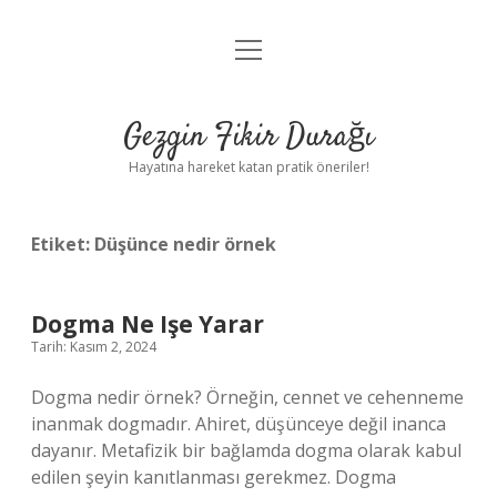
menüyü
Anasayfa
aç
Gizlilik Politikası
Gezgin Fikir Durağı
Yasal Uyarı
Hayatına hareket katan pratik öneriler!
Hakkımızda
Etiket:
Düşünce nedir örnek
Dogma Ne Işe Yarar
Tarih: Kasım 2, 2024
Dogma nedir örnek? Örneğin, cennet ve cehenneme
inanmak dogmadır. Ahiret, düşünceye değil inanca
dayanır. Metafizik bir bağlamda dogma olarak kabul
edilen şeyin kanıtlanması gerekmez. Dogma