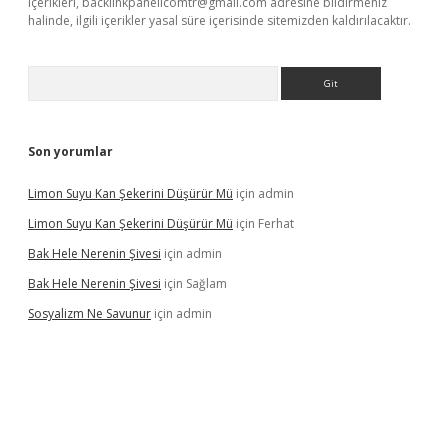
içerikleri,
backlinkpanelicomtr@gmail.com
adresine bildirmeniz
halinde, ilgili içerikler yasal süre içerisinde sitemizden kaldırılacaktır.
Arama
Son yorumlar
Limon Suyu Kan Şekerini Düşürür Mü
için
admin
Limon Suyu Kan Şekerini Düşürür Mü
için
Ferhat
Bak Hele Nerenin Şivesi
için
admin
Bak Hele Nerenin Şivesi
için
Sağlam
Sosyalizm Ne Savunur
için
admin