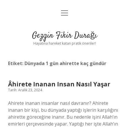
menüyü
Anasayfa
aç
Gizlilik Politikası
Gezgin Fikir Durağı
Yasal Uyarı
Hayatına hareket katan pratik öneriler!
Hakkımızda
Etiket:
Dünyada 1 gün ahirette kaç gündür
Âhirete Inanan Insan Nasıl Yaşar
Tarih: Aralık 23, 2024
Ahirete inanan insanlar nasıl davranır? Ahirete
inanan bir kişi, bu dünyada yaptığı işlerin karşılığını
ahirette göreceğine inanır. Bu nedenle işini Allah’ın
emirleri çerçevesinde yapar. Yaptığı her işte Allah’ın