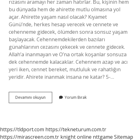
rızasını aramayı her zaman hatırlar. Bu, kişinin hem
bu dünyada hem de ahirette mutlu olmasına yol
açar. Ahirette yaşam nasıl olacak? Kıyamet
Günü’nde, herkes hesap verecek ve cennete ve
cehenneme gidecek, ölümden sonra sonsuz yaşam
başlayacak. Cehennemdekilerden bazıları
günahlarının cezasını çekecek ve cennete gidecek.
Allah’a inanmayan ve O’na ortak koşanlar sonsuza
dek cehennemde kalacaklar. Cehennem azap ve acı
yeri iken, cennet bereket, mutluluk ve rahatlığın
yeridir. Ahirete inanmak insana ne katar? 5-…
Âhirete
Devamını okuyun
Yorum Bırak
Inanan
Insan
Nasıl
Yaşar
https://tldport.com
https://tekneturum.com.tr
https://mirascreen.com.tr
knight online
nttgame
Sitemap