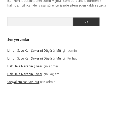
içerikleri,
backlinkpanelicomtr@gmail.com
adresine bildirmeniz
halinde, ilgili içerikler yasal süre içerisinde sitemizden kaldırılacaktır.
Arama
Son yorumlar
Limon Suyu Kan Şekerini Düşürür Mü
için
admin
Limon Suyu Kan Şekerini Düşürür Mü
için
Ferhat
Bak Hele Nerenin Şivesi
için
admin
Bak Hele Nerenin Şivesi
için
Sağlam
Sosyalizm Ne Savunur
için
admin