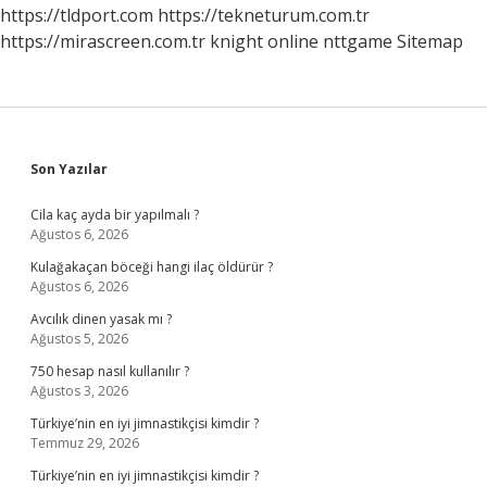
https://tldport.com
https://tekneturum.com.tr
https://mirascreen.com.tr
knight online
nttgame
Sitemap
Sidebar
Son Yazılar
Cila kaç ayda bir yapılmalı ?
Ağustos 6, 2026
Kulağakaçan böceği hangi ilaç öldürür ?
Ağustos 6, 2026
Avcılık dinen yasak mı ?
Ağustos 5, 2026
750 hesap nasıl kullanılır ?
Ağustos 3, 2026
Türkiye’nin en iyi jimnastikçisi kimdir ?
Temmuz 29, 2026
Türkiye’nin en iyi jimnastikçisi kimdir ?