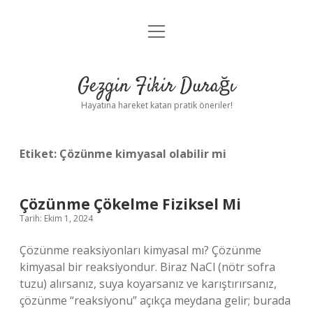
menüyü
Anasayfa
aç
Gizlilik Politikası
Gezgin Fikir Durağı
Yasal Uyarı
Hayatına hareket katan pratik öneriler!
Hakkımızda
Etiket:
Çözünme kimyasal olabilir mi
Çözünme Çökelme Fiziksel Mi
Tarih: Ekim 1, 2024
Çözünme reaksiyonları kimyasal mı? Çözünme
kimyasal bir reaksiyondur. Biraz NaCl (nötr sofra
tuzu) alırsanız, suya koyarsanız ve karıştırırsanız,
çözünme “reaksiyonu” açıkça meydana gelir; burada