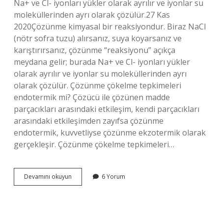
Na+ ve Cl- iyonları yükler olarak ayrılır ve iyonlar su
moleküllerinden ayrı olarak çözülür.27 Kas
2020Çözünme kimyasal bir reaksiyondur. Biraz NaCl
(nötr sofra tuzu) alırsanız, suya koyarsanız ve
karıştırırsanız, çözünme “reaksiyonu” açıkça
meydana gelir; burada Na+ ve Cl- iyonları yükler
olarak ayrılır ve iyonlar su moleküllerinden ayrı
olarak çözülür. Çözünme çökelme tepkimeleri
endotermik mi? Çözücü ile çözünen madde
parçacıkları arasındaki etkileşim, kendi parçacıkları
arasındaki etkileşimden zayıfsa çözünme
endotermik, kuvvetliyse çözünme ekzotermik olarak
gerçekleşir. Çözünme çökelme tepkimeleri…
Çözünme
Devamını okuyun
6 Yorum
Çökelme
Fiziksel
Mi