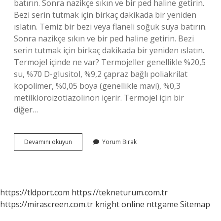
batırın. Sonra nazikçe sıkın ve bir ped haline getirin.
Bezi serin tutmak için birkaç dakikada bir yeniden
ıslatın. Temiz bir bezi veya flaneli soğuk suya batırın.
Sonra nazikçe sıkın ve bir ped haline getirin. Bezi
serin tutmak için birkaç dakikada bir yeniden ıslatın.
Termojel içinde ne var? Termojeller genellikle %20,5
su, %70 D-glusitol, %9,2 çapraz bağlı poliakrilat
kopolimer, %0,05 boya (genellikle mavi), %0,3
metilkloroizotiazolinon içerir. Termojel için bir
diğer…
Soğuk
Devamını okuyun
Yorum Bırak
Kompres
Içinde
Ne
Var
https://tldport.com
https://tekneturum.com.tr
https://mirascreen.com.tr
knight online
nttgame
Sitemap