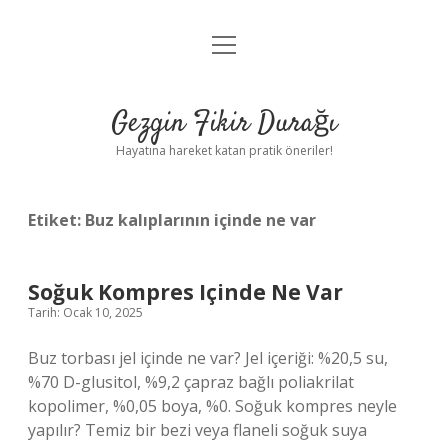
menüyü
Anasayfa
aç
Gizlilik Politikası
Gezgin Fikir Durağı
Yasal Uyarı
Hayatına hareket katan pratik öneriler!
Hakkımızda
Etiket:
Buz kalıplarının içinde ne var
Soğuk Kompres Içinde Ne Var
Tarih: Ocak 10, 2025
Buz torbası jel içinde ne var? Jel içeriği: %20,5 su,
%70 D-glusitol, %9,2 çapraz bağlı poliakrilat
kopolimer, %0,05 boya, %0. Soğuk kompres neyle
yapılır? Temiz bir bezi veya flaneli soğuk suya