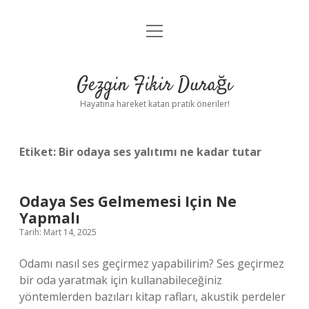
menüyü
Anasayfa
aç
Gizlilik Politikası
Gezgin Fikir Durağı
Yasal Uyarı
Hayatına hareket katan pratik öneriler!
Hakkımızda
Etiket:
Bir odaya ses yalıtımı ne kadar tutar
Odaya Ses Gelmemesi Için Ne
Yapmalı
Tarih: Mart 14, 2025
Odamı nasıl ses geçirmez yapabilirim? Ses geçirmez
bir oda yaratmak için kullanabileceğiniz
yöntemlerden bazıları kitap rafları, akustik perdeler