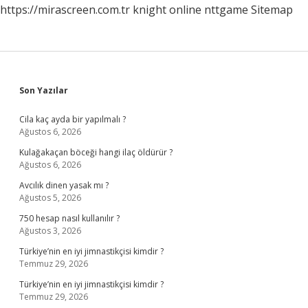
https://mirascreen.com.tr
knight online
nttgame
Sitemap
Sidebar
Son Yazılar
Cila kaç ayda bir yapılmalı ?
Ağustos 6, 2026
Kulağakaçan böceği hangi ilaç öldürür ?
Ağustos 6, 2026
Avcılık dinen yasak mı ?
Ağustos 5, 2026
750 hesap nasıl kullanılır ?
Ağustos 3, 2026
Türkiye’nin en iyi jimnastikçisi kimdir ?
Temmuz 29, 2026
Türkiye’nin en iyi jimnastikçisi kimdir ?
Temmuz 29, 2026