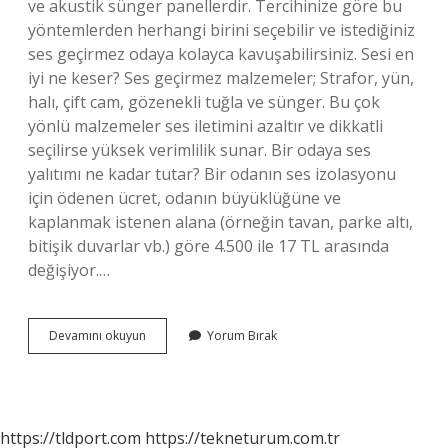
ve akustik sünger panellerdir. Tercihinize göre bu
yöntemlerden herhangi birini seçebilir ve istediğiniz
ses geçirmez odaya kolayca kavuşabilirsiniz. Sesi en
iyi ne keser? Ses geçirmez malzemeler; Strafor, yün,
halı, çift cam, gözenekli tuğla ve sünger. Bu çok
yönlü malzemeler ses iletimini azaltır ve dikkatli
seçilirse yüksek verimlilik sunar. Bir odaya ses
yalıtımı ne kadar tutar? Bir odanın ses izolasyonu
için ödenen ücret, odanın büyüklüğüne ve
kaplanmak istenen alana (örneğin tavan, parke altı,
bitişik duvarlar vb.) göre 4.500 ile 17 TL arasında
değişiyor.…
Odaya
Devamını okuyun
Yorum Bırak
Ses
Gelmemesi
Için
Ne
Yapmalı
https://tldport.com
https://tekneturum.com.tr