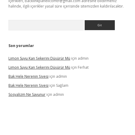
içerikleri,
backlinkpanelicomtr@gmail.com
adresine bildirmeniz
halinde, ilgili içerikler yasal süre içerisinde sitemizden kaldırılacaktır.
Arama
Son yorumlar
Limon Suyu Kan Şekerini Düşürür Mü
için
admin
Limon Suyu Kan Şekerini Düşürür Mü
için
Ferhat
Bak Hele Nerenin Şivesi
için
admin
Bak Hele Nerenin Şivesi
için
Sağlam
Sosyalizm Ne Savunur
için
admin