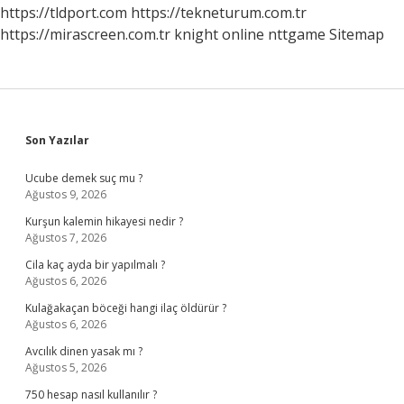
Yerleşim
https://tldport.com
https://tekneturum.com.tr
Birimleri
https://mirascreen.com.tr
knight online
nttgame
Sitemap
Kim
Tarafından
Yönetilir
Sidebar
Son Yazılar
Ucube demek suç mu ?
Ağustos 9, 2026
Kurşun kalemin hikayesi nedir ?
Ağustos 7, 2026
Cila kaç ayda bir yapılmalı ?
Ağustos 6, 2026
Kulağakaçan böceği hangi ilaç öldürür ?
Ağustos 6, 2026
Avcılık dinen yasak mı ?
Ağustos 5, 2026
750 hesap nasıl kullanılır ?