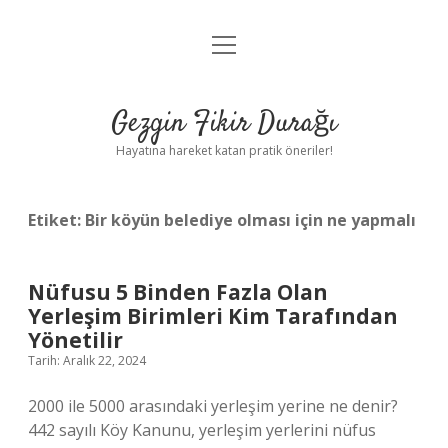
menüyü
Anasayfa
aç
Gizlilik Politikası
Gezgin Fikir Durağı
Yasal Uyarı
Hayatına hareket katan pratik öneriler!
Hakkımızda
Etiket:
Bir köyün belediye olması için ne yapmalı
Nüfusu 5 Binden Fazla Olan
Yerleşim Birimleri Kim Tarafından
Yönetilir
Tarih: Aralık 22, 2024
2000 ile 5000 arasındaki yerleşim yerine ne denir?
442 sayılı Köy Kanunu, yerleşim yerlerini nüfus