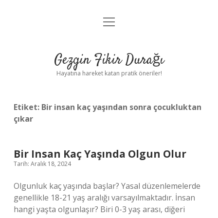
menüyü
Anasayfa
aç
Gizlilik Politikası
Gezgin Fikir Durağı
Yasal Uyarı
Hayatına hareket katan pratik öneriler!
Hakkımızda
Etiket:
Bir insan kaç yaşından sonra çocukluktan
çıkar
Bir Insan Kaç Yaşında Olgun Olur
Tarih: Aralık 18, 2024
Olgunluk kaç yaşında başlar? Yasal düzenlemelerde
genellikle 18-21 yaş aralığı varsayılmaktadır. İnsan
hangi yaşta olgunlaşır? Biri 0-3 yaş arası, diğeri