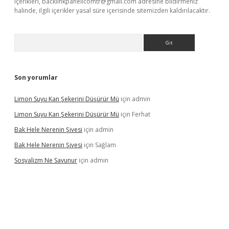
içerikleri,
backlinkpanelicomtr@gmail.com
adresine bildirmeniz
halinde, ilgili içerikler yasal süre içerisinde sitemizden kaldırılacaktır.
Arama
Son yorumlar
Limon Suyu Kan Şekerini Düşürür Mü
için
admin
Limon Suyu Kan Şekerini Düşürür Mü
için
Ferhat
Bak Hele Nerenin Şivesi
için
admin
Bak Hele Nerenin Şivesi
için
Sağlam
Sosyalizm Ne Savunur
için
admin