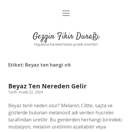
menüyü
Anasayfa
aç
Gizlilik Politikası
Gezgin Fikir Durağı
Yasal Uyarı
Hayatına hareket katan pratik öneriler!
Hakkımızda
Etiket:
Beyaz ten hangi ırk
Beyaz Ten Nereden Gelir
Tarih: Aralık 22, 2024
Beyaz tenli neden olur? Melanin; Ciltte, saçta ve
gözlerde bulunan melanosit adı verilen hücreler
tarafından üretilir. Bu genlerden herhangi birindeki
mutasyon, melanin üretimini azaltabilir veya