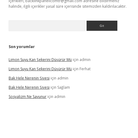
içerikleri,
backlinkpanelicomtr@gmail.com
adresine bildirmeniz
halinde, ilgili içerikler yasal süre içerisinde sitemizden kaldırılacaktır.
Arama
Son yorumlar
Limon Suyu Kan Şekerini Düşürür Mü
için
admin
Limon Suyu Kan Şekerini Düşürür Mü
için
Ferhat
Bak Hele Nerenin Şivesi
için
admin
Bak Hele Nerenin Şivesi
için
Sağlam
Sosyalizm Ne Savunur
için
admin