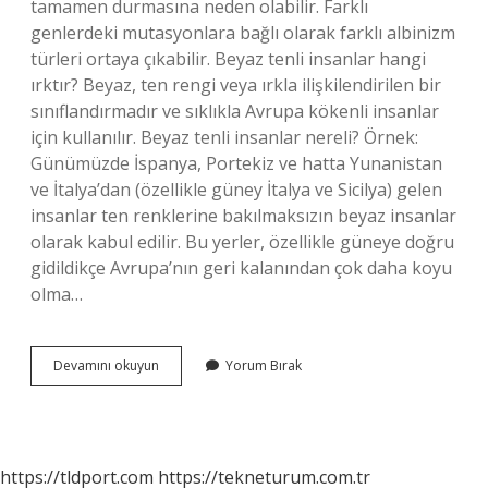
tamamen durmasına neden olabilir. Farklı
genlerdeki mutasyonlara bağlı olarak farklı albinizm
türleri ortaya çıkabilir. Beyaz tenli insanlar hangi
ırktır? Beyaz, ten rengi veya ırkla ilişkilendirilen bir
sınıflandırmadır ve sıklıkla Avrupa kökenli insanlar
için kullanılır. Beyaz tenli insanlar nereli? Örnek:
Günümüzde İspanya, Portekiz ve hatta Yunanistan
ve İtalya’dan (özellikle güney İtalya ve Sicilya) gelen
insanlar ten renklerine bakılmaksızın beyaz insanlar
olarak kabul edilir. Bu yerler, özellikle güneye doğru
gidildikçe Avrupa’nın geri kalanından çok daha koyu
olma…
Beyaz
Devamını okuyun
Yorum Bırak
Ten
Nereden
Gelir
https://tldport.com
https://tekneturum.com.tr