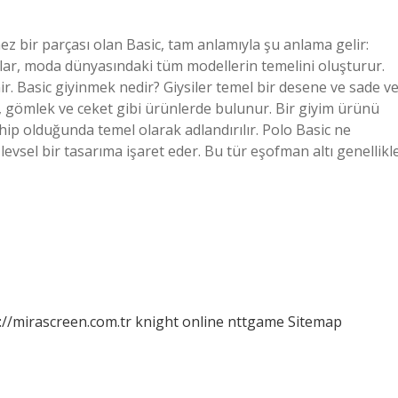
 bir parçası olan Basic, tam anlamıyla şu anlama gelir:
çalar, moda dünyasındaki tüm modellerin temelini oluşturur.
ir. Basic giyinmek nedir? Giysiler temel bir desene ve sade v
t, gömlek ve ceket gibi ürünlerde bulunur. Bir giyim ürünü
ahip olduğunda temel olarak adlandırılır. Polo Basic ne
levsel bir tasarıma işaret eder. Bu tür eşofman altı genellikl
://mirascreen.com.tr
knight online
nttgame
Sitemap