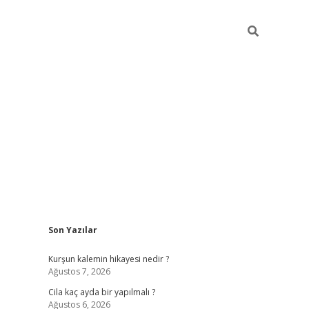
Sidebar
Son Yazılar
ilbet mobil giriş
Kurşun kalemin hikayesi nedir ?
Ağustos 7, 2026
Cila kaç ayda bir yapılmalı ?
Ağustos 6, 2026