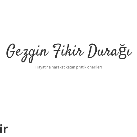
Gezgin Fikir Durağı
Hayatına hareket katan pratik öneriler!
ir