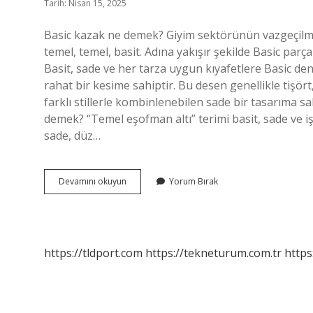
Tarih: Nisan 15, 2025
Basic kazak ne demek? Giyim sektörünün vazgeçilmez
temel, temel, basit. Adına yakışır şekilde Basic par
Basit, sade ve her tarza uygun kıyafetlere Basic den
rahat bir kesime sahiptir. Bu desen genellikle tişör
farklı stillerle kombinlenebilen sade bir tasarıma s
demek? “Temel eşofman altı” terimi basit, sade ve iş
sade, düz…
Been
Devamını okuyun
Yorum Bırak
Ne
Anlama
Gelir
https://tldport.com
https://tekneturum.com.tr
https