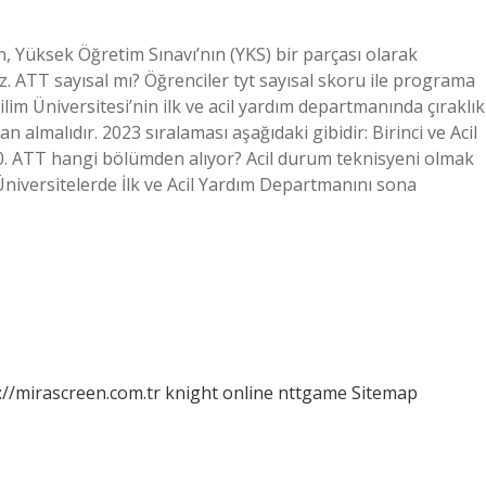
çin, Yüksek Öğretim Sınavı’nın (YKS) bir parçası olarak
. ATT sayısal mı? Öğrenciler tyt sayısal skoru ile programa
lim Üniversitesi’nin ilk ve acil yardım departmanında çıraklık
 almalıdır. 2023 sıralaması aşağıdaki gibidir: Birinci ve Acil
60. ATT hangi bölümden alıyor? Acil durum teknisyeni olmak
r: Üniversitelerde İlk ve Acil Yardım Departmanını sona
://mirascreen.com.tr
knight online
nttgame
Sitemap