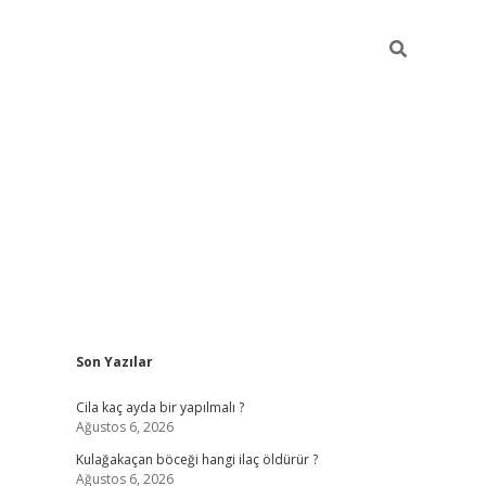
Sidebar
Son Yazılar
ilbet mobi
Cila kaç ayda bir yapılmalı ?
Ağustos 6, 2026
Kulağakaçan böceği hangi ilaç öldürür ?
Ağustos 6, 2026