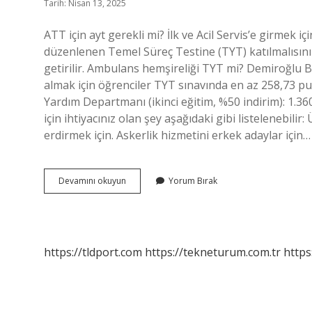
Tarih: Nisan 13, 2025
ATT için ayt gerekli mi? İlk ve Acil Servis’e girmek i
düzenlenen Temel Süreç Testine (TYT) katılmalısınız
getirilir. Ambulans hemşireliği TYT mi? Demiroğlu Bi
almak için öğrenciler TYT sınavında en az 258,73 puan
Yardım Departmanı (ikinci eğitim, %50 indirim): 1.3
için ihtiyacınız olan şey aşağıdaki gibi listelenebili
erdirmek için. Askerlik hizmetini erkek adaylar için…
Att
Devamını okuyun
Yorum Bırak
Tyt
Mi
Ayt
Mi
https://tldport.com
https://tekneturum.com.tr
https