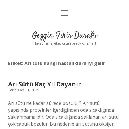
menüyü
Anasayfa
aç
Gizlilik Politikası
Gezgin Fikir Durağı
Yasal Uyarı
Hayatına hareket katan pratik öneriler!
Hakkımızda
Etiket:
Arı sütü hangi hastalıklara iyi gelir
Arı Sütü Kaç Yıl Dayanır
Tarih: Ocak 1, 2025
Arı sütü ne kadar sürede bozulur? Arı sütü
yapısında proteinler içerdiğinden oda sıcaklığında
saklanmamalıdır. Oda sıcaklığında saklanan arı sütü
çok çabuk bozulur. Bu nedenle arı sütünü oksijen