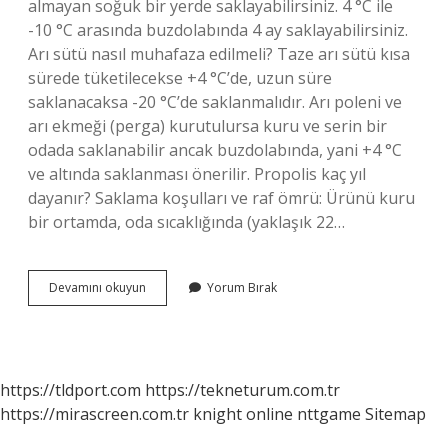
almayan soğuk bir yerde saklayabilirsiniz. 4 °C ile
-10 °C arasında buzdolabında 4 ay saklayabilirsiniz.
Arı sütü nasıl muhafaza edilmeli? Taze arı sütü kısa
sürede tüketilecekse +4 °C’de, uzun süre
saklanacaksa -20 °C’de saklanmalıdır. Arı poleni ve
arı ekmeği (perga) kurutulursa kuru ve serin bir
odada saklanabilir ancak buzdolabında, yani +4 °C
ve altında saklanması önerilir. Propolis kaç yıl
dayanır? Saklama koşulları ve raf ömrü: Ürünü kuru
bir ortamda, oda sıcaklığında (yaklaşık 22…
Arı
Devamını okuyun
Yorum Bırak
Sütü
Kaç
Yıl
Dayanır
https://tldport.com
https://tekneturum.com.tr
https://mirascreen.com.tr
knight online
nttgame
Sitemap