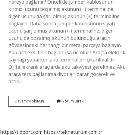
nereye bağlanır? Öncelikle jumper kablosunun
kırmızı ucunu boşalmış akünün (+) terminaline,
diğer ucunu da şarj olmuş akünün (+) terminaline
bağlayın. Daha sonra jumper kablosunun siyah
ucunu şarj olmuş akünün (-) terminaline, diğer
ucunu da boşalmış akünün bulunduğu aracın
gövdesindeki herhangi bir metal parçaya bağlayın.
Akü artı eksi ters bağlanırsa ne olur? Araçta elektrik
kaynağı yaparken akü terminalleri çıkarılmalıdır.
Dijital ekranlı araçlarda akü takviyesi gerekmez. Akü
araca ters bağlanırsa diyotları zarar görecek ve
artık…
Akümülatör
Devamını okuyun
Yorum Bırak
Nereye
Bağlanır
https://tldport.com
https://tekneturum.com.tr