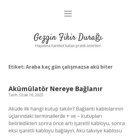
menüyü
Anasayfa
aç
Gizlilik Politikası
Gezgin Fikir Durağı
Yasal Uyarı
Hayatına hareket katan pratik öneriler!
Hakkımızda
Etiket:
Araba kaç gün çalışmazsa akü biter
Akümülatör Nereye Bağlanır
Tarih: Ocak 16, 2025
Aküde ilk hangi kutup takılır? Bağlantı kablolarının
uçlarındaki terminallerde + ve – kutupları
belirledikten sonra önce artı işaretli kabloyu, sonra
eksi işaretli kabloyu bağlayın. Akü takviye kablosu