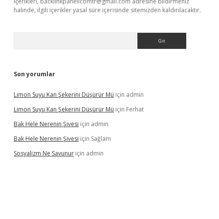
içerikleri,
backlinkpanelicomtr@gmail.com
adresine bildirmeniz
halinde, ilgili içerikler yasal süre içerisinde sitemizden kaldırılacaktır.
Arama
Son yorumlar
Limon Suyu Kan Şekerini Düşürür Mü
için
admin
Limon Suyu Kan Şekerini Düşürür Mü
için
Ferhat
Bak Hele Nerenin Şivesi
için
admin
Bak Hele Nerenin Şivesi
için
Sağlam
Sosyalizm Ne Savunur
için
admin