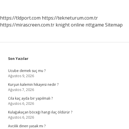
Enerjisine
Bağlı
Mı
https://tldport.com
https://tekneturum.com.tr
https://mirascreen.com.tr
knight online
nttgame
Sitemap
Sidebar
Son Yazılar
Ucube demek suç mu ?
Ağustos 9, 2026
Kurşun kalemin hikayesi nedir ?
Ağustos 7, 2026
Cila kaç ayda bir yapılmalı ?
Ağustos 6, 2026
Kulağakaçan böceği hangi ilaç öldürür ?
Ağustos 6, 2026
Avcılık dinen yasak mı ?