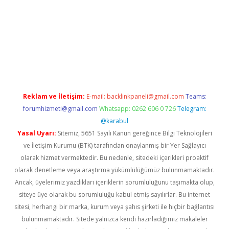
ş
Reklam ve İletişim:
E-mail:
backlinkpaneli@gmail.com
Teams:
forumhizmeti@gmail.com
Whatsapp: 0262 606 0 726
Telegram:
@karabul
Yasal Uyarı:
Sitemiz, 5651 Sayılı Kanun gereğince Bilgi Teknolojileri
ve İletişim Kurumu (BTK) tarafından onaylanmış bir Yer Sağlayıcı
olarak hizmet vermektedir. Bu nedenle, sitedeki içerikleri proaktif
olarak denetleme veya araştırma yükümlülüğümüz bulunmamaktadır.
Ancak, üyelerimiz yazdıkları içeriklerin sorumluluğunu taşımakta olup,
siteye üye olarak bu sorumluluğu kabul etmiş sayılırlar. Bu internet
sitesi, herhangi bir marka, kurum veya şahıs şirketi ile hiçbir bağlantısı
bulunmamaktadır. Sitede yalnızca kendi hazırladığımız makaleler