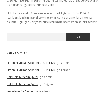
yazdıkları içeriklerin sorumluluğunu taşımakta olup, siteye üye olarak
bu sorumluluğu kabul etmiş sayılırlar.
Hukuka ve yasal düzenlemelere aykırı olduğunu düşündüğünüz
içerikleri,
backlinkpanelicomtr@gmail.com
adresine bildirmeniz
halinde, ilgili içerikler yasal süre içerisinde sitemizden kaldırılacaktır.
Arama
Son yorumlar
Limon Suyu Kan Şekerini Düşürür Mü
için
admin
Limon Suyu Kan Şekerini Düşürür Mü
için
Ferhat
Bak Hele Nerenin Şivesi
için
admin
Bak Hele Nerenin Şivesi
için
Sağlam
Sosyalizm Ne Savunur
için
admin