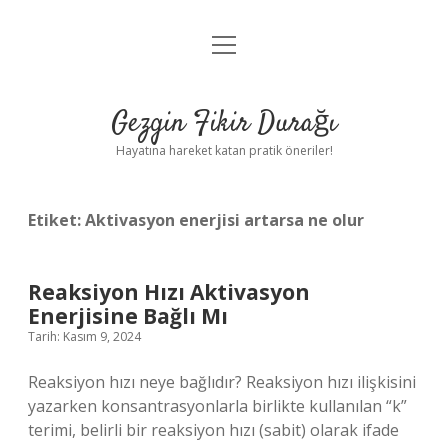
menüyü
Anasayfa
aç
Gizlilik Politikası
Gezgin Fikir Durağı
Yasal Uyarı
Hayatına hareket katan pratik öneriler!
Hakkımızda
Etiket:
Aktivasyon enerjisi artarsa ne olur
Reaksiyon Hızı Aktivasyon
Enerjisine Bağlı Mı
Tarih: Kasım 9, 2024
Reaksiyon hızı neye bağlıdır? Reaksiyon hızı ilişkisini
yazarken konsantrasyonlarla birlikte kullanılan “k”
terimi, belirli bir reaksiyon hızı (sabit) olarak ifade