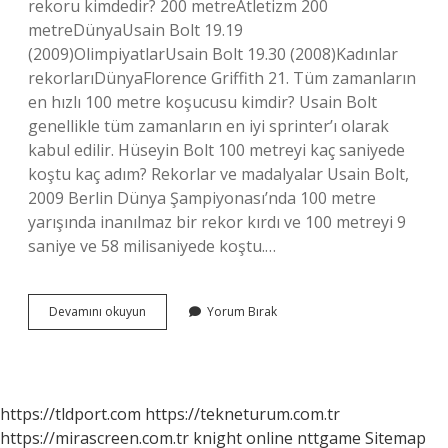
rekoru kimdedir? 200 metreAtletizm 200
metreDünyaUsain Bolt 19.19
(2009)OlimpiyatlarUsain Bolt 19.30 (2008)Kadınlar
rekorlarıDünyaFlorence Griffith 21. Tüm zamanların
en hızlı 100 metre koşucusu kimdir? Usain Bolt
genellikle tüm zamanların en iyi sprinter’ı olarak
kabul edilir. Hüseyin Bolt 100 metreyi kaç saniyede
koştu kaç adım? Rekorlar ve madalyalar Usain Bolt,
2009 Berlin Dünya Şampiyonası’nda 100 metre
yarışında inanılmaz bir rekor kırdı ve 100 metreyi 9
saniye ve 58 milisaniyede koştu.…
100
Devamını okuyun
Yorum Bırak
Metre
Dünya
Rekoru
Kimde
https://tldport.com
https://tekneturum.com.tr
https://mirascreen.com.tr
knight online
nttgame
Sitemap