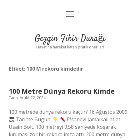
menüyü
Anasayfa
aç
Gizlilik Politikası
Gezgin Fikir Durağı
Yasal Uyarı
Hayatına hareket katan pratik öneriler!
Hakkımızda
Etiket:
100 M rekoru kimdedir
100 Metre Dünya Rekoru Kimde
Tarih: Aralık 22, 2024
100 metrede dünya rekoru kaçtır? 16 Ağustos 2009
Tarihte Bugün:
Efsanevi Jamaikalı atlet
Usain Bolt, 100 metreyi 9.58 saniyede koşarak
kırılması zor bir rekora imza attı. 200 metre dünya