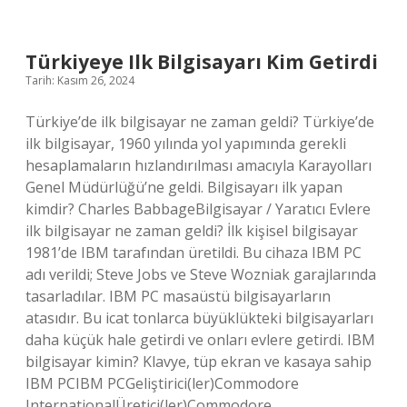
Böbreğe
Iyi
Gelir
Mi
Türkiyeye Ilk Bilgisayarı Kim Getirdi
Tarih: Kasım 26, 2024
Türkiye’de ilk bilgisayar ne zaman geldi? Türkiye’de
ilk bilgisayar, 1960 yılında yol yapımında gerekli
hesaplamaların hızlandırılması amacıyla Karayolları
Genel Müdürlüğü’ne geldi. Bilgisayarı ilk yapan
kimdir? Charles BabbageBilgisayar / Yaratıcı Evlere
ilk bilgisayar ne zaman geldi? İlk kişisel bilgisayar
1981’de IBM tarafından üretildi. Bu cihaza IBM PC
adı verildi; Steve Jobs ve Steve Wozniak garajlarında
tasarladılar. IBM PC masaüstü bilgisayarların
atasıdır. Bu icat tonlarca büyüklükteki bilgisayarları
daha küçük hale getirdi ve onları evlere getirdi. IBM
bilgisayar kimin? Klavye, tüp ekran ve kasaya sahip
IBM PCIBM PCGeliştirici(ler)Commodore
InternationalÜretici(ler)Commodore