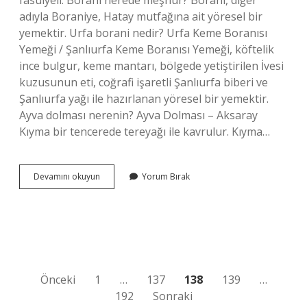
fasulyeli. Borani nerede meşhur? Borani, diğer
adıyla Boraniye, Hatay mutfağına ait yöresel bir
yemektir. Urfa borani nedir? Urfa Keme Boranısı
Yemeği / Şanlıurfa Keme Boranısı Yemeği, köftelik
ince bulgur, keme mantarı, bölgede yetiştirilen İvesi
kuzusunun eti, coğrafi işaretli Şanlıurfa biberi ve
Şanlıurfa yağı ile hazırlanan yöresel bir yemektir.
Ayva dolması nerenin? Ayva Dolması – Aksaray
Kıyma bir tencerede tereyağı ile kavrulur. Kıyma…
Ayva
Devamını okuyun
Yorum Bırak
Borani
Nerenin
Yazı
Önceki
1
…
137
138
139
…
192
Sonraki