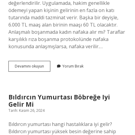
değerlendirilir. Uygulamada, hakim genellikle
ödemeyi yapan kişinin gelirinin en fazla on katı
tutarında maddi tazminat verir. Başka bir deyişle,
6.000 TL maaş alan birinin maaşı 60 TL olacaktır.
Anlaşmalı boşanmada kadın nafaka alır mı? Taraflar
karşılıklı rıza boşanma protokolünde nafaka
konusunda anlaşmışlarsa, nafaka verilir.…
Anlaşmalı
Devamını okuyun
Yorum Bırak
Boşanmada
Tazminat
Hakkı
Var
Mı
Bıldırcın Yumurtası Böbreğe Iyi
Gelir Mi
Tarih: Kasım 26, 2024
Bıldırcın yumurtası hangi hastalıklara iyi gelir?
Bıldırcın yumurtası yüksek besin değerine sahip