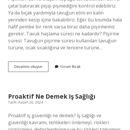
çatal batırarak pişip pişmediğini kontrol edebiliriz.
Ya da bıçak yardımıyla tavuğun etini en kalın
yerinden kesip içine bakabiliriz. Eğer bu kısımda hala
hafif pembe bir renk varsa biraz daha pişirmemiz
gerekir. Tavuk haşlama süresi ne kadardır? Pişirme
süresi: Tavuğun pişirme süresi kullanılan tavuğun
türüne, ocak sıcaklığına ve tencere türüne…
Tavuk
Devamını okuyun
Yorum Bırak
Baget
Kaç
Dk
Da
Haşlanır
Proaktif Ne Demek Iş Sağlığı
Tarih: Kasım 26, 2024
Proaktif iş güvenliği ne demek? İş sağlığı ve
güvenliği kavramı, tehlikeleri önlemeyi, riskleri
öngörmeyi, değerlendirmeyi ve bu riskleri tamamen