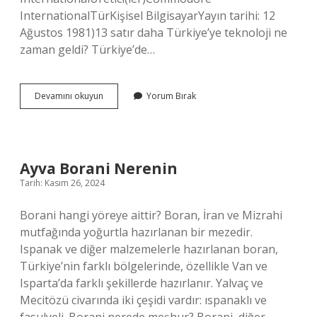
InternationalTürKişisel BilgisayarYayın tarihi: 12
Ağustos 1981)13 satır daha Türkiye’ye teknoloji ne
zaman geldi? Türkiye’de…
Türkiyeye
Devamını okuyun
Yorum Bırak
Ilk
Bilgisayarı
Kim
Getirdi
Ayva Borani Nerenin
Tarih: Kasım 26, 2024
Borani hangi yöreye aittir? Boran, İran ve Mizrahi
mutfağında yoğurtla hazırlanan bir mezedir.
Ispanak ve diğer malzemelerle hazırlanan boran,
Türkiye’nin farklı bölgelerinde, özellikle Van ve
Isparta’da farklı şekillerde hazırlanır. Yalvaç ve
Mecitözü civarında iki çeşidi vardır: ıspanaklı ve