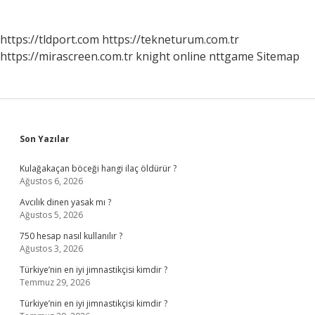
sayfalaması
https://tldport.com
https://tekneturum.com.tr
https://mirascreen.com.tr
knight online
nttgame
Sitemap
Sidebar
Son Yazılar
Kulağakaçan böceği hangi ilaç öldürür ?
Ağustos 6, 2026
Avcılık dinen yasak mı ?
Ağustos 5, 2026
750 hesap nasıl kullanılır ?
Ağustos 3, 2026
Türkiye’nin en iyi jimnastikçisi kimdir ?
Temmuz 29, 2026
Türkiye’nin en iyi jimnastikçisi kimdir ?