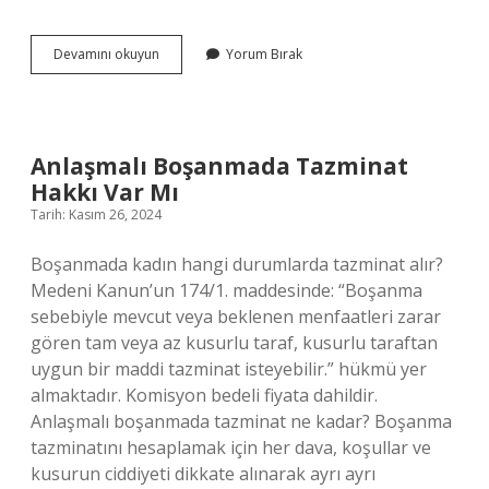
Belin
Devamını okuyun
Yorum Bırak
Ince
Olması
Için
Ne
Yapmalı
Anlaşmalı Boşanmada Tazminat
Hakkı Var Mı
Tarih: Kasım 26, 2024
Boşanmada kadın hangi durumlarda tazminat alır?
Medeni Kanun’un 174/1. maddesinde: “Boşanma
sebebiyle mevcut veya beklenen menfaatleri zarar
gören tam veya az kusurlu taraf, kusurlu taraftan
uygun bir maddi tazminat isteyebilir.” hükmü yer
almaktadır. Komisyon bedeli fiyata dahildir.
Anlaşmalı boşanmada tazminat ne kadar? Boşanma
tazminatını hesaplamak için her dava, koşullar ve
kusurun ciddiyeti dikkate alınarak ayrı ayrı