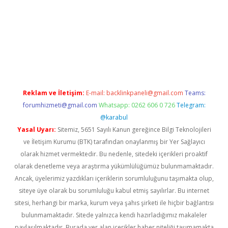
giriş
Reklam ve İletişim:
E-mail:
backlinkpaneli@gmail.com
Teams:
forumhizmeti@gmail.com
Whatsapp: 0262 606 0 726
Telegram:
@karabul
Yasal Uyarı:
Sitemiz, 5651 Sayılı Kanun gereğince Bilgi Teknolojileri
ve İletişim Kurumu (BTK) tarafından onaylanmış bir Yer Sağlayıcı
olarak hizmet vermektedir. Bu nedenle, sitedeki içerikleri proaktif
olarak denetleme veya araştırma yükümlülüğümüz bulunmamaktadır.
Ancak, üyelerimiz yazdıkları içeriklerin sorumluluğunu taşımakta olup,
siteye üye olarak bu sorumluluğu kabul etmiş sayılırlar. Bu internet
sitesi, herhangi bir marka, kurum veya şahıs şirketi ile hiçbir bağlantısı
bulunmamaktadır. Sitede yalnızca kendi hazırladığımız makaleler
paylaşılmaktadır. Burada yer alan içerikler haber niteliği taşımamakta